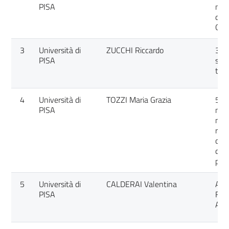
PISA
nuo
di s
Goe
3
Università di
ZUCCHI Riccardo
3-I
PISA
sele
tras
4
Università di
TOZZI Maria Grazia
5'-n
PISA
nucl
nucl
reg
comp
di n
pot
5
Università di
CALDERAI Valentina
A L
PISA
Feas
Acc