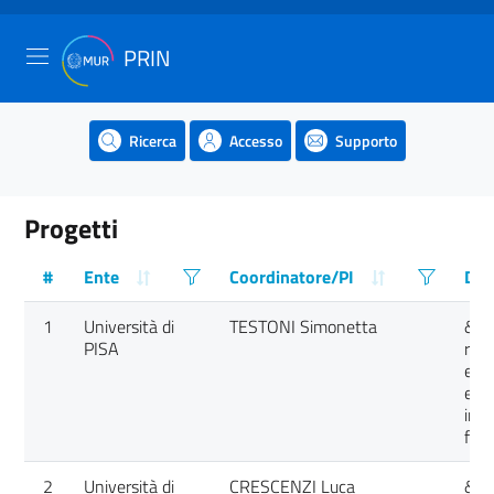
PRIN
Ricerca
Accesso
Supporto
Progetti
#
Ente
Coordinatore/PI
Des
1
Università di
TESTONI Simonetta
&#3
PISA
reti
end
e m
inte
funz
2
Università di
CRESCENZI Luca
&#3