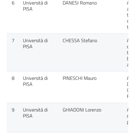
6
Università di
DANESI Romano
A b
PISA
appr
tre
chec
tum
7
Università di
CHESSA Stefano
ACCE
PISA
car
thr
by 
appl
8
Università di
PINESCHI Mauro
ACH
PISA
DIV
CAT
REA
9
Università di
GHIADONI Lorenzo
ALt
PISA
cont
pat