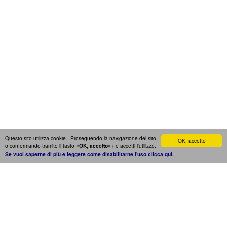
Questo sito utilizza cookie. Proseguendo la navigazione del sito
OK, accetto
o confermando tramite il tasto
ne accetti l'utilizzo.
«OK, accetto»
Se vuoi saperne di più e leggere come disabilitarne l'uso clicca qui.